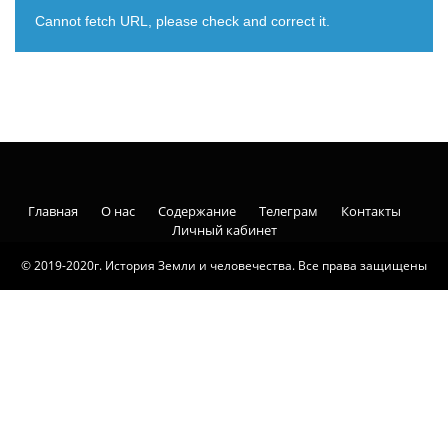
Cannot fetch URL, please check and correct it.
Главная
О нас
Содержание
Телеграм
Контакты
Личный кабинет
© 2019-2020г. История Земли и человечества. Все права защищены