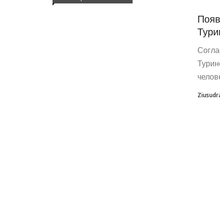
Появ
Тури
Согла
Турин
челов
Ziusudr