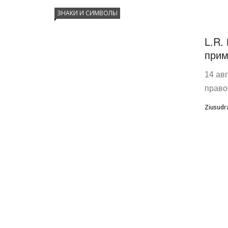
ЗНАКИ И СИМВОЛЫ
L.R.
прим
14 ав
право
Ziusudr