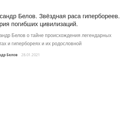
сандр Белов. Звёздная раса гипербореев.
рия погибших цивилизаций.
андр Белов о тайне происхождения легендарных
тах и гипербореях и их родословной
ндр Белов
28.01.2021