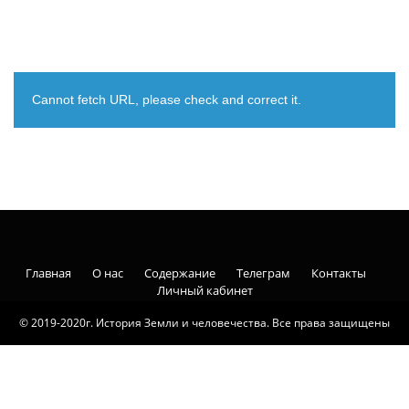
Cannot fetch URL, please check and correct it.
Главная
О нас
Содержание
Телеграм
Контакты
Личный кабинет
© 2019-2020г. История Земли и человечества. Все права защищены