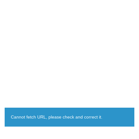
Cannot fetch URL, please check and correct it.