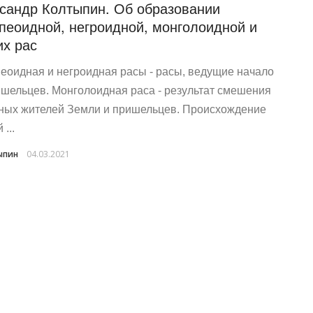
сандр Колтыпин. Об образовании
пеоидной, негроидной, монголоидной и
их рас
еоидная и негроидная расы - расы, ведущие начало
ишельцев. Монголоидная раса - результат смешения
ных жителей Земли и пришельцев. Происхождение
 ...
ыпин
04.03.2021