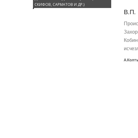
СКИФОВ, САРМАТОВ И ДР.)
В.П.
Проис
Захор
Кобин
исчез
А.Колт