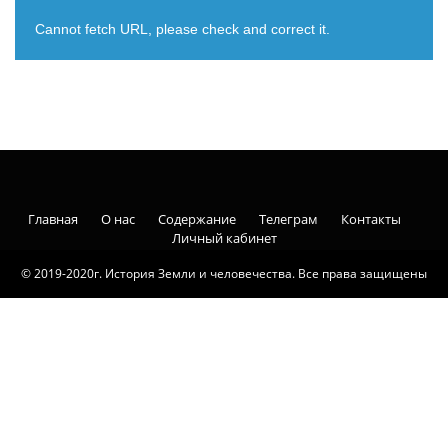
Cannot fetch URL, please check and correct it.
Главная
О нас
Содержание
Телеграм
Контакты
Личный кабинет
© 2019-2020г. История Земли и человечества. Все права защищены