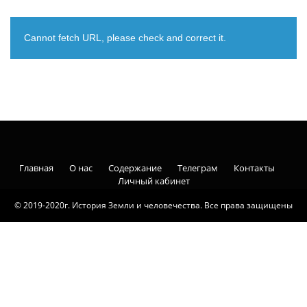
Cannot fetch URL, please check and correct it.
Главная
О нас
Содержание
Телеграм
Контакты
Личный кабинет
© 2019-2020г. История Земли и человечества. Все права защищены