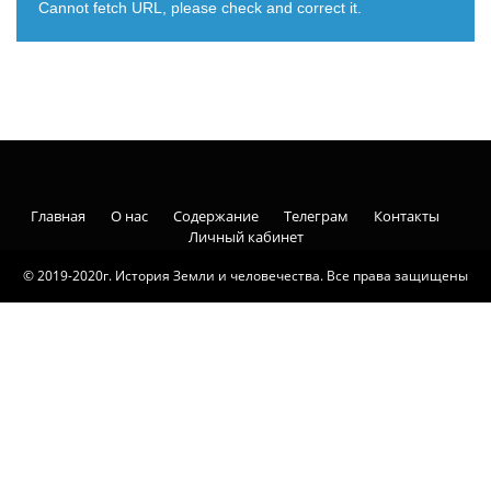
Cannot fetch URL, please check and correct it.
Главная
О нас
Содержание
Телеграм
Контакты
Личный кабинет
© 2019-2020г. История Земли и человечества. Все права защищены