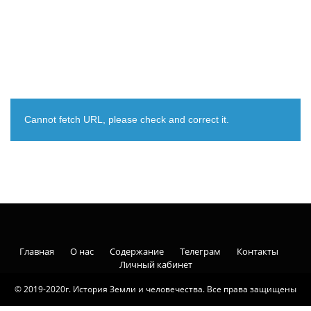
Cannot fetch URL, please check and correct it.
Главная
О нас
Содержание
Телеграм
Контакты
Личный кабинет
© 2019-2020г. История Земли и человечества. Все права защищены