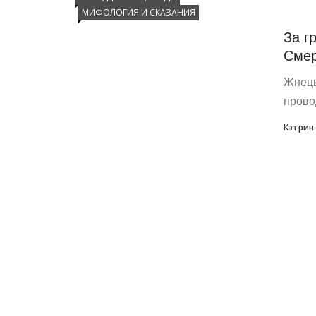
МИФОЛОГИЯ И СКАЗАНИЯ
За г
Сме
Жнецы
прово
Кэтрин