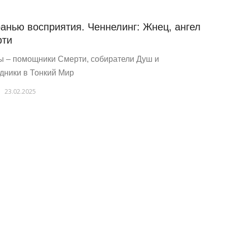
ранью восприятия. Ченнелинг: Жнец, ангел
рти
 – помощники Смерти, собиратели Душ и
дники в Тонкий Мир
23.02.2025