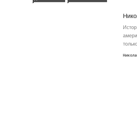
Нико
Истор
амери
только
Никола