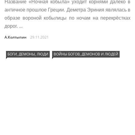
Название «Ночная кобыла» уходит корнями далеко в
античное прошлое Греции. Деметра Эриния являлась в
образе вороной кобылицы по ночам на перекрёстках
дорог. ...
А.Колтыпин
29.11.2021
БОГИ, ДЕМОНЫ, ЛЮДИ
ВОЙНЫ БОГОВ, ДЕМОНОВ И ЛЮДЕЙ