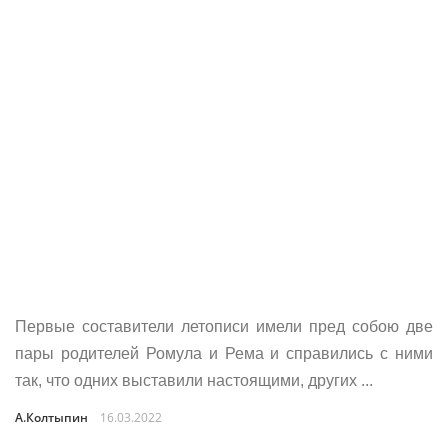
Пер­вые соста­ви­те­ли лето­пи­си име­ли пред собою две
пары роди­те­лей Ромула и Рема и спра­ви­лись с ними
так, что одних выста­ви­ли насто­я­щи­ми, дру­гих ...
А.Колтыпин
16.03.2022