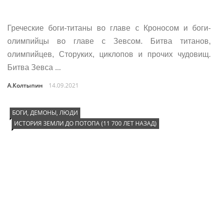
Греческие боги-титаны во главе с Кроносом и боги-
олимпийцы во главе с Зевсом. Битва титанов,
олимпийцев, Сторуких, циклопов и прочих чудовищ.
Битва Зевса ...
А.Колтыпин
14.09.2021
БОГИ, ДЕМОНЫ, ЛЮДИ
ИСТОРИЯ ЗЕМЛИ ДО ПОТОПА (11 700 ЛЕТ НАЗАД)