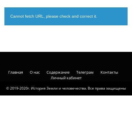
Cannot fetch URL, please check and correct it.
Главная
О нас
Содержание
Телеграм
Контакты
Личный кабинет
© 2019-2020г. История Земли и человечества. Все права защищены