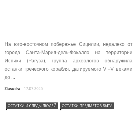
На юго-восточном побережье Сицилии, недалеко от
города Санта-Мария-дель-Фокалло на территории
Испики (Рагуза), группа археологов обнаружила
останки греческого корабля, датируемого VI–V веками
до ...
Ziusudra
17.07.2025
ОСТАТКИ И СЛЕДЫ ЛЮДЕЙ
ОСТАТКИ ПРЕДМЕТОВ БЫТА