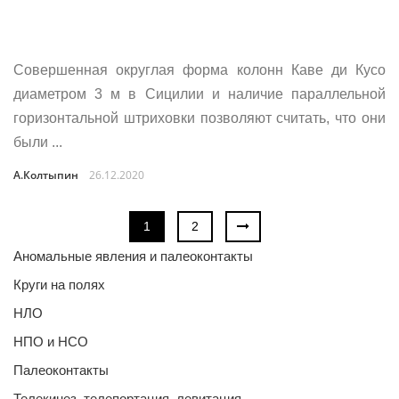
Совершенная округлая форма колонн Каве ди Кусо
диаметром 3 м в Сицилии и наличие параллельной
горизонтальной штриховки позволяют считать, что они
были ...
А.Колтыпин
26.12.2020
1
2
Аномальные явления и палеоконтакты
Круги на полях
НЛО
НПО и НСО
Палеоконтакты
Телекинез, телепортация, левитация…