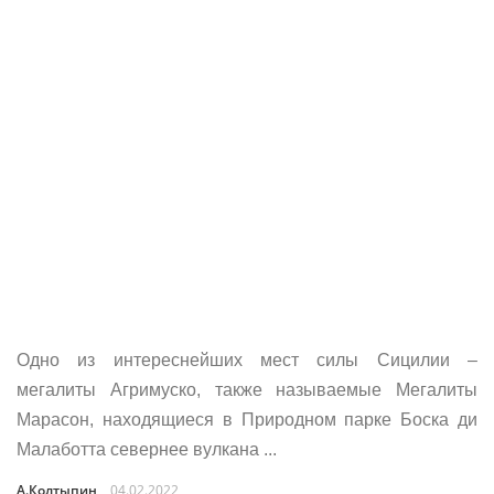
Одно из интереснейших мест силы Сицилии –
мегалиты Агримуско, также называемые Мегалиты
Марасон, находящиеся в Природном парке Боска ди
Малаботта севернее вулкана ...
А.Колтыпин
04.02.2022