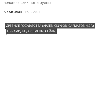
человеческих ног и руины
А.Колтыпин
16.12.2021
ДРЕВНИЕ ГОСУДАРСТВА (АРИЕВ, СКИФОВ, САРМАТОВ И ДР.)
ПИРАМИДЫ, ДОЛЬМЕНЫ, СЕЙДЫ