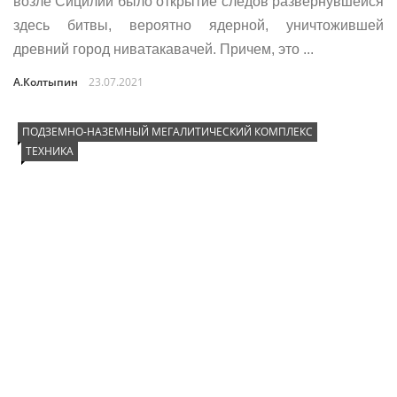
возле Сицилии было открытие следов развернувшейся
здесь битвы, вероятно ядерной, уничтожившей
древний город ниватакавачей. Причем, это ...
А.Колтыпин
23.07.2021
ПОДЗЕМНО-НАЗЕМНЫЙ МЕГАЛИТИЧЕСКИЙ КОМПЛЕКС
ТЕХНИКА