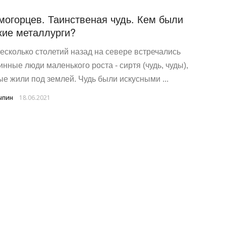
могорцев. Таинственая чудь. Кем были
кие металлурги?
есколько столетий назад на севере встречались
инные люди маленького роста - сиртя (чудь, чуды),
ые жили под землей. Чудь были искусными ...
ыпин
18.06.2021