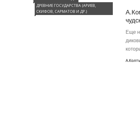
ДРЕВНИЕ ГОСУДАРСТВА (АРИЕВ,
А.Ко
СКИФОВ, САРМАТОВ И ДР.)
чудс
Еще н
диков
котор
А.Колт