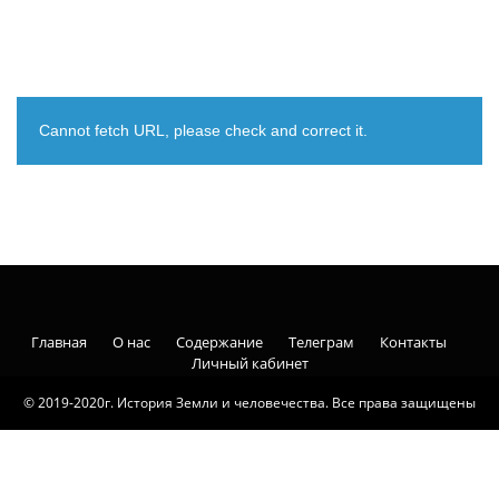
Cannot fetch URL, please check and correct it.
Главная
О нас
Содержание
Телеграм
Контакты
Личный кабинет
© 2019-2020г. История Земли и человечества. Все права защищены