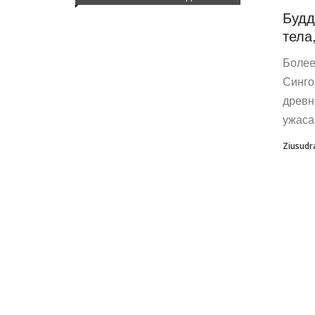
Будд
тела
Более
Синго
древн
ужаса
Ziusudr