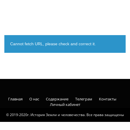
Cannot fetch URL, please check and correct it.
Главная
О нас
Содержание
Телеграм
Контакты
Личный кабинет
© 2019-2020г. История Земли и человечества. Все права защищены