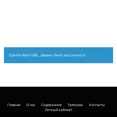
Cannot fetch URL, please check and correct it.
Главная
О нас
Содержание
Телеграм
Контакты
Личный кабинет