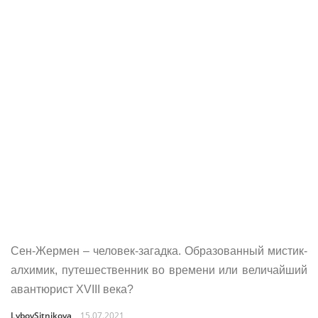
Сен-Жермен – человек-загадка. Образованный мистик-
алхимик, путешественник во времени или величайший
авантюрист XVIII века?
LybovSitnikova
15.07.2021