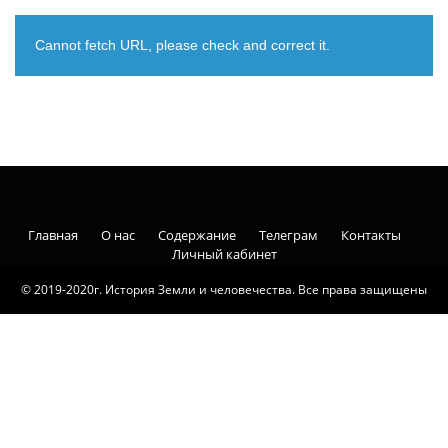
Cannot fetch URL, please check and correct it.
Главная
О нас
Содержание
Телеграм
Контакты
Личный кабинет
© 2019-2020г. История Земли и человечества. Все права защищены