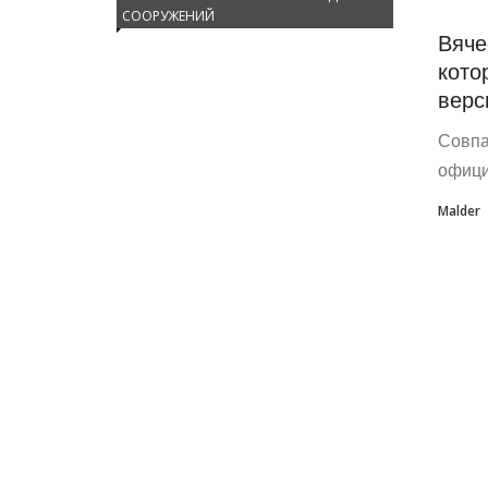
СООРУЖЕНИЙ
Вяче
кото
верс
Совпа
офици
Malder