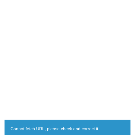
Cannot fetch URL, please check and correct it.