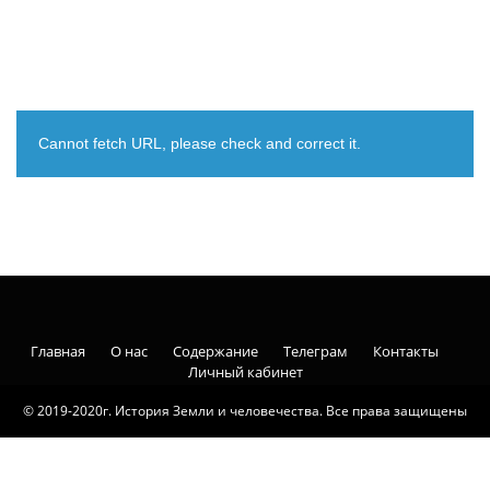
Cannot fetch URL, please check and correct it.
Главная
О нас
Содержание
Телеграм
Контакты
Личный кабинет
© 2019-2020г. История Земли и человечества. Все права защищены