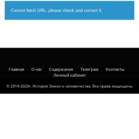
Cannot fetch URL, please check and correct it.
Главная
О нас
Содержание
Телеграм
Контакты
Личный кабинет
© 2019-2020г. История Земли и человечества. Все права защищены