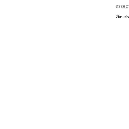
извес
Ziusudr