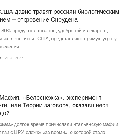
 США давно травят россиян биологическим
ием – откровение Сноудена
 80% продуктов, товаров, удобрений и лекарств,
мых в Россию из США, представляют прямую угрозу
аселения.
a
21.01.2026
 Мафия, «Белоснежка», эксперимент
иги, или Теории заговора, оказавшиеся
дой
азкам» долгое время причисляли итальянскую мафии
вязи с ЦРУ, слежку «за всеми», о которой стало