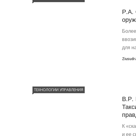
Р.А.
оруж
Более
ввози
для н
Ziusudr
ТЕХНОЛОГИИ УПРАВЛЕНИЯ
В.Р.
Такс
прав
К «ск
и ее с