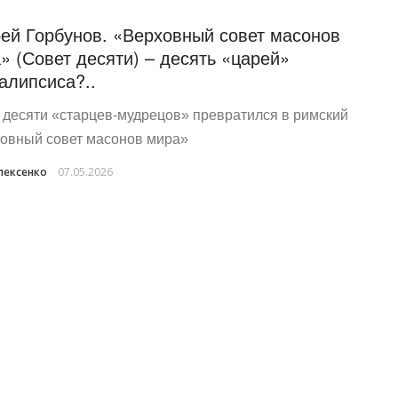
ей Горбунов. «Верховный совет масонов
» (Совет десяти) – десять «царей»
алипсиса?..
 десяти «старцев‑мудрецов» превратился в римский
овный совет масонов мира»
лексенко
07.05.2026