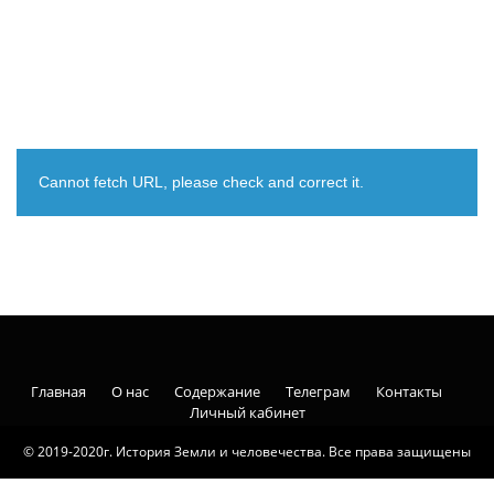
Cannot fetch URL, please check and correct it.
Главная
О нас
Содержание
Телеграм
Контакты
Личный кабинет
© 2019-2020г. История Земли и человечества. Все права защищены