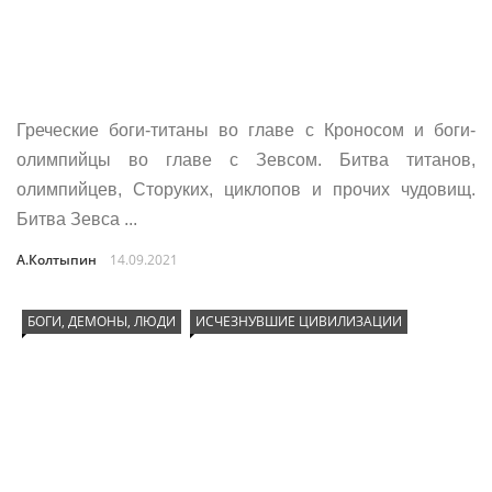
Греческие боги-титаны во главе с Кроносом и боги-
олимпийцы во главе с Зевсом. Битва титанов,
олимпийцев, Сторуких, циклопов и прочих чудовищ.
Битва Зевса ...
А.Колтыпин
14.09.2021
БОГИ, ДЕМОНЫ, ЛЮДИ
ИСЧЕЗНУВШИЕ ЦИВИЛИЗАЦИИ