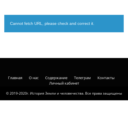
Cannot fetch URL, please check and correct it.
Главная
О нас
Содержание
Телеграм
Контакты
Личный кабинет
© 2019-2020г. История Земли и человечества. Все права защищены