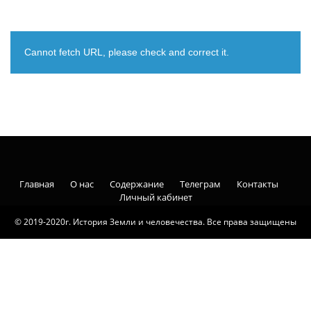
Cannot fetch URL, please check and correct it.
Главная
О нас
Содержание
Телеграм
Контакты
Личный кабинет
© 2019-2020г. История Земли и человечества. Все права защищены