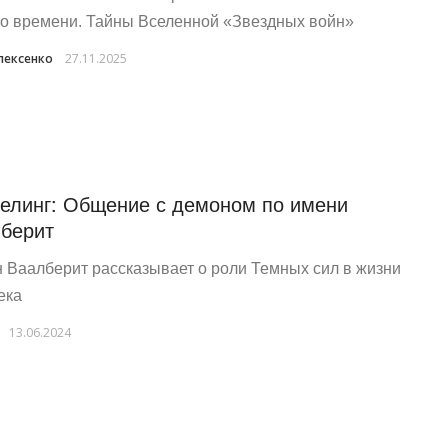
о времени. Тайны Вселенной «Звездных войн»
лексенко
27.11.2025
елинг: Общение с демоном по имени
берит
 Ваалберит рассказывает о роли Темных сил в жизни
ека
13.06.2024