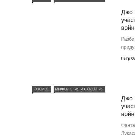
Джо 
учас
войн
Разби
приду
Петр О
КОСМОС
МИФОЛОГИЯ И СКАЗАНИЯ
Джо 
учас
войн
Фанта
Лукас