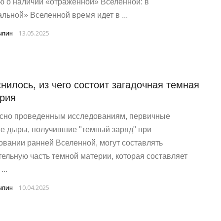
ю о наличии «отраженной» Вселенной: в
альной» Вселенной время идет в ...
ыпин
13.05.2025
нилось, из чего состоит загадочная темная
рия
сно проведенным исследованиям, первичные
е дыры, получившие "темный заряд" при
овании ранней Вселенной, могут составлять
тельную часть темной материи, которая составляет
...
ыпин
10.04.2025