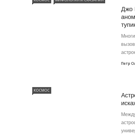
Джо 
аном
тупи
Многи
вызов
астро
Петр О
КОСМОС
Астр
иска
Между
астро
униве