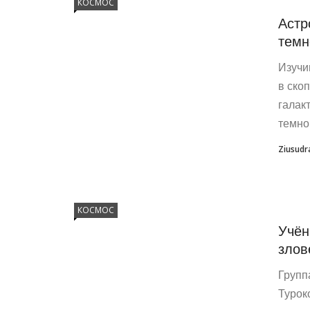
КОСМОС
Астр
темн
Изучи
в ско
галак
темно
Ziusudr
КОСМОС
Учён
злов
Групп
Турок