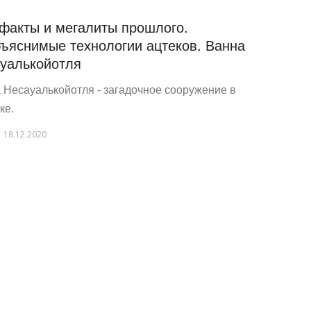
факты и мегалиты прошлого.
ъяснимые технологии ацтеков. Ванна
уалькойотля
 Несауалькойотля - загадочное сооружение в
ке.
18.12.2020