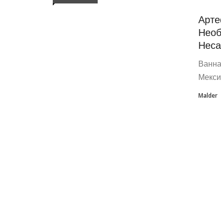
Арте
Необ
Неса
Ванна
Мекси
Malder