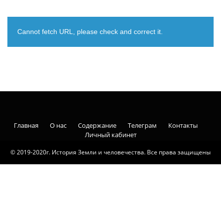
Cannot fetch URL, please check and correct it.
Главная
О нас
Содержание
Телеграм
Контакты
Личный кабинет
© 2019-2020г. История Земли и человечества. Все права защищены