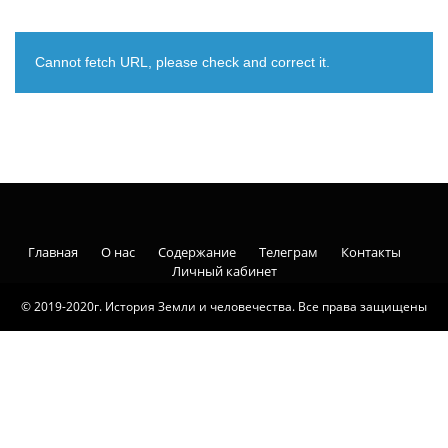
Cannot fetch URL, please check and correct it.
Главная
О нас
Содержание
Телеграм
Контакты
Личный кабинет
© 2019-2020г. История Земли и человечества. Все права защищены