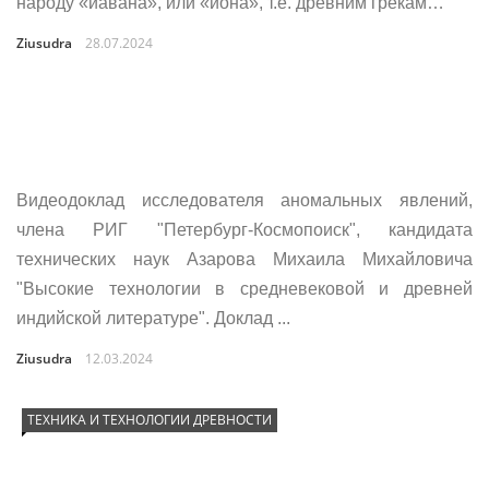
народу «йавана», или «йона», т.е. древним грекам…
Ziusudra
28.07.2024
Видеодоклад исследователя аномальных явлений,
члена РИГ "Петербург-Космопоиск", кандидата
технических наук Азарова Михаила Михайловича
"Высокие технологии в средневековой и древней
индийской литературе". Доклад ...
Ziusudra
12.03.2024
ТЕХНИКА И ТЕХНОЛОГИИ ДРЕВНОСТИ