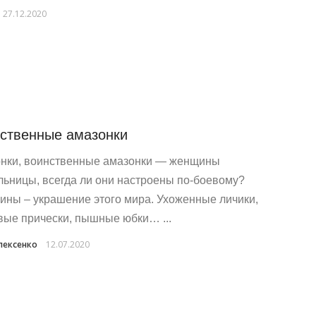
27.12.2020
ственные амазонки
нки, воинственные амазонки — женщины
льницы, всегда ли они настроены по-боевому?
ны – украшение этого мира. Ухоженные личики,
вые прически, пышные юбки… ...
лексенко
12.07.2020