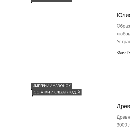
Юлия
Образ
любом
Устраи
Юлия Г
ИМПЕРИИ АМАЗОНОК
ОСТАТКИ И СЛЕДЫ ЛЮДЕЙ
Древ
Древн
3000 л