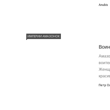
Anubis
ИМПЕРИИ АМАЗОНОК
Воин
Амазо
воите
Женщи
краси
Петр О