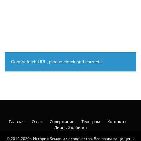
Cannot fetch URL, please check and correct it.
Главная
О нас
Содержание
Телеграм
Контакты
Личный кабинет
© 2019-2020г. История Земли и человечества. Все права защищены