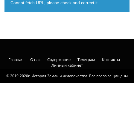
Cannot fetch URL, please check and correct it.
Главная
О нас
Содержание
Телеграм
Контакты
Личный кабинет
© 2019-2020г. История Земли и человечества. Все права защищены