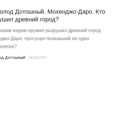
олод Дотошный. Мохенджо-Даро. Кто
ушил древний город?
 каким видом оружия разрушил древний город
джо-Даро, просуществовавший не одно
елетие?
лод Дотошный
08.04.2021