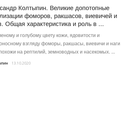
сандр Колтыпин. Великие допотопные
лизации фоморов, ракшасов, виевичей и
в. Общая характеристика и роль в ...
леному и голубому цвету кожи, ядовитости и
оносному взгляду фоморы, ракшасы, виевичи и наги
похожи на рептилий, земноводных и насекомых. ...
ыпин
13.10.2020