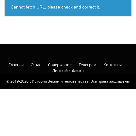
Cannot fetch URL, please check and correct it.
Главная
О нас
Содержание
Телеграм
Контакты
Личный кабинет
© 2019-2020г. История Земли и человечества. Все права защищены