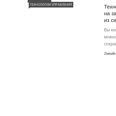
ТЕХНОЛОГИИ УПРАВЛЕНИЯ
Техн
на з
из с
Вы ко
можно
сохра
Ziusudr