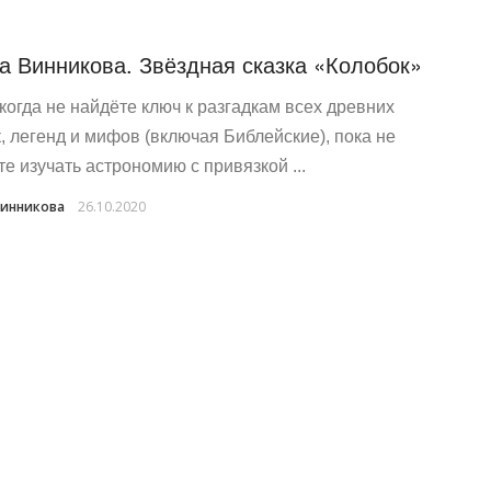
а Винникова. Звёздная сказка «Колобок»
когда не найдёте ключ к разгадкам всех древних
к, легенд и мифов (включая Библейские), пока не
те изучать астрономию с привязкой ...
Винникова
26.10.2020