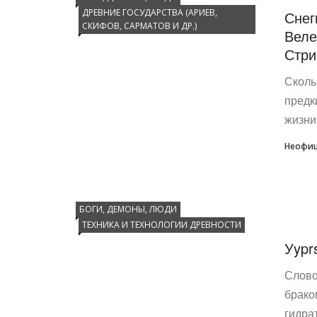
ДРЕВНИЕ ГОСУДАРСТВА (АРИЕВ,
Снег
СКИФОВ, САРМАТОВ И ДР.)
Веле
Стри
Сколь
предк
жизни?
Неофиц
БОГИ, ДЕМОНЫ, ЛЮДИ
ТЕХНИКА И ТЕХНОЛОГИИ ДРЕВНОСТИ
Уypr
Слово
брако
гидра