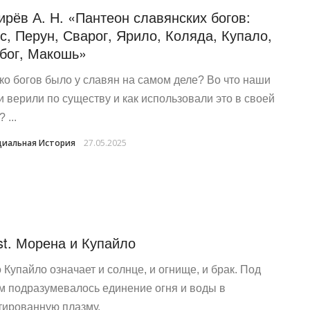
ирёв А. Н. «Пантеон славянских богов:
с, Перун, Сварог, Ярило, Коляда, Купало,
бог, Макошь»
ко богов было у славян на самом деле? Во что наши
и верили по существу и как использовали это в своей
 ...
иальная История
27.05.2025
st. Морена и Купайло
 Купайло означает и солнце, и огнище, и брак. Под
м подразумевалось единение огня и воды в
тированную плазму.