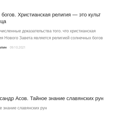
 богов. Христианская религия — это культ
нца
численные доказательства того. что христианская
ия Нового Завета является религией солнечных богов
ыпин
09.10.2021
сандр Асов. Тайное знание славянских рун
е знание славянских рун