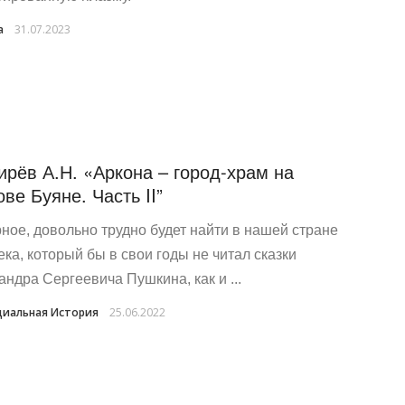
a
31.07.2023
ирёв А.Н. «Аркона – город-храм на
ове Буяне. Часть II”
ное, довольно трудно будет найти в нашей стране
ека, который бы в свои годы не читал сказки
андра Сергеевича Пушкина, как и ...
иальная История
25.06.2022