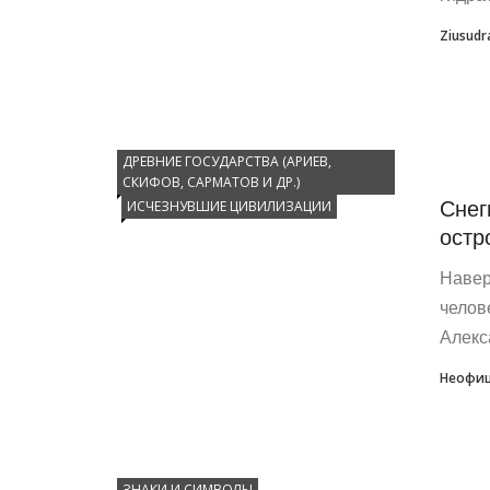
Ziusudr
ДРЕВНИЕ ГОСУДАРСТВА (АРИЕВ,
СКИФОВ, САРМАТОВ И ДР.)
Снег
ИСЧЕЗНУВШИЕ ЦИВИЛИЗАЦИИ
остр
Навер
челов
Алекс
Неофиц
ЗНАКИ И СИМВОЛЫ