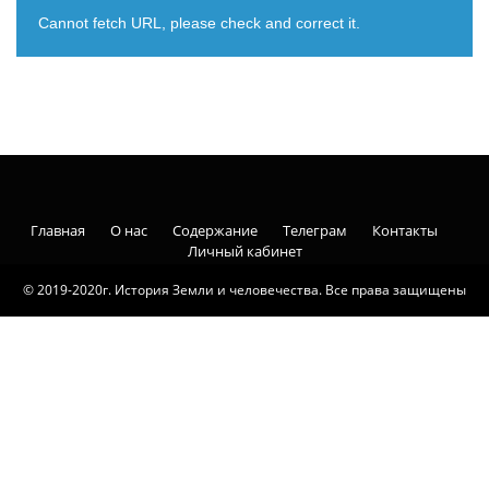
Cannot fetch URL, please check and correct it.
Главная
О нас
Содержание
Телеграм
Контакты
Личный кабинет
© 2019-2020г. История Земли и человечества. Все права защищены