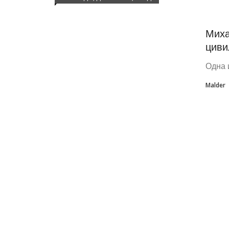
Миха
циви
Одна 
Malder