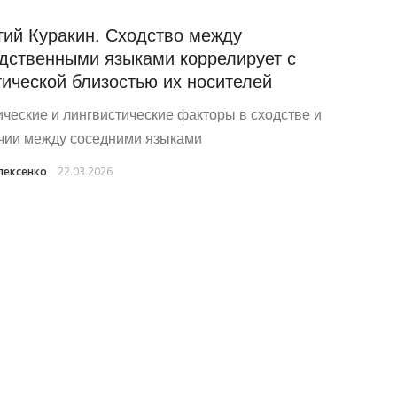
гий Куракин. Сходство между
дственными языками коррелирует с
тической близостью их носителей
ические и лингвистические факторы в сходстве и
чии между соседними языками
лексенко
22.03.2026