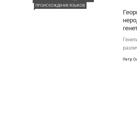
ПРОИСХОЖДЕНИЕ ЯЗЫКОВ
Геор
неро
гене
Генет
разли
Петр О