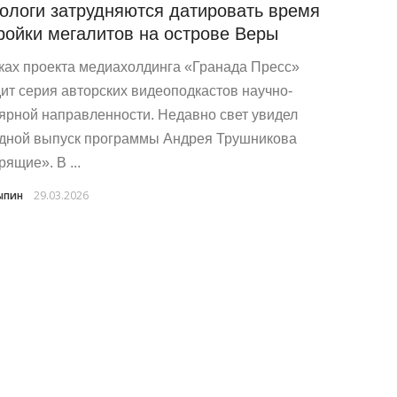
ологи затрудняются датировать время
ройки мегалитов на острове Веры
ках проекта медиахолдинга «Гранада Пресс»
ит серия авторских видеоподкастов научно-
ярной направленности. Недавно свет увидел
дной выпуск программы Андрея Трушникова
ящие». В ...
ыпин
29.03.2026