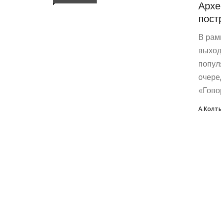
Архе
пост
В рам
выход
попул
очере
«Говор
А.Колт